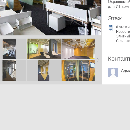
Охраняемый 
для ИТ ком
Этаж
6 этаж и
Новостр
Элитны
С лифт
Контакт
Адм