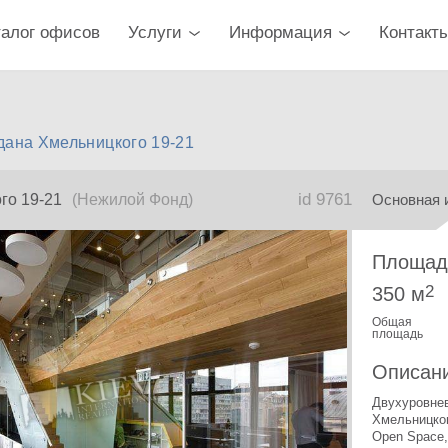
талог офисов
Услуги
Информация
Контакт
дана Хмельницкого 19-21
id 9761
го 19-21
(Нежилой Фонд)
Основная 
Площад
2
350 м
Общая
площадь
Описан
Двухуровнев
Хмельницког
Open Space,