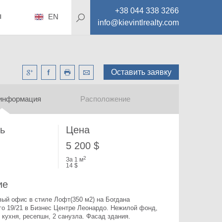
+38 044 338 3266
ы
EN
info@kievintlrealty.com
Оставить заявку
информация
Расположение
ь
Цена
5 200 $
2
За 1 м
14 $
ие
ый офис в стиле Лофт(350 м2) на Богдана 
о 19/21 в Бизнес Центре Леонардо. 
Нежилой фонд, 
 кухня, ресепшн, 2 санузла. Фасад здания. 