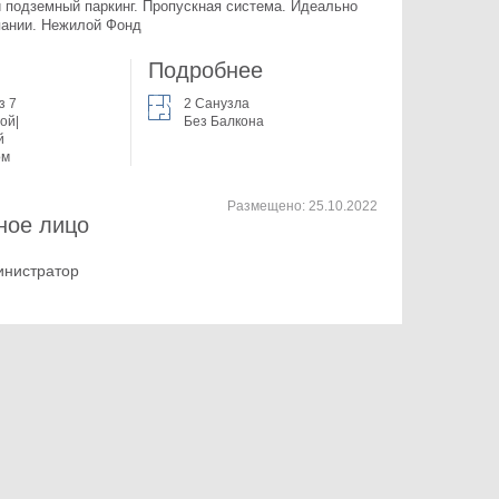
подземный паркинг. Пропускная система. Идеально 
пании. Нежилой Фонд
Подробнее
з 7
2 Санузла
ой|
Без Балкона
й
ом
Размещено:
25.10.2022
ное лицо
инистратор