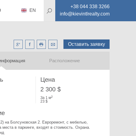
+38 044 338 3266
ы
EN
info@kievintlrealty.com
Оставить заявку
информация
Расположение
ь
Цена
2 300 $
2
За 1 м
23 $
ие
2) на Болсуновская 2. 
Евроремонт, с мебелью, 
а места в паркинге, входят в стоимость. Охрана. 
нд