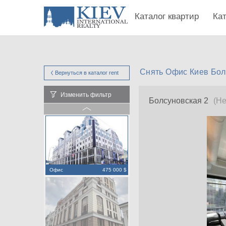
Каталог квартир
Ка
Снять Офис Киев Бол
Вернуться в каталог
rent
Изменить фильтр
Болсуновская 2
(Н
Офис
475 000 $