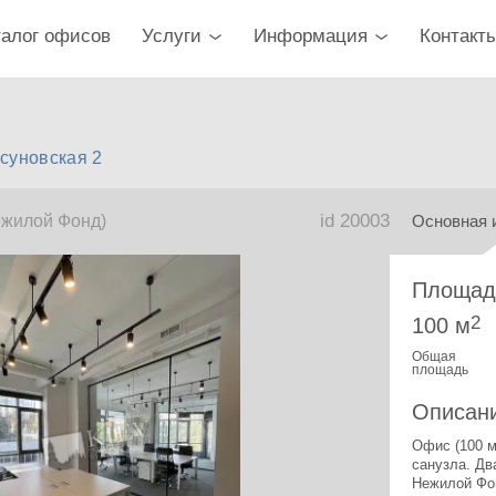
талог офисов
Услуги
Информация
Контакт
суновская 2
id 20003
ежилой Фонд)
Основная 
Площад
2
100 м
Общая
площадь
Описан
Офис (100 м
санузла. Дв
Нежилой Фо