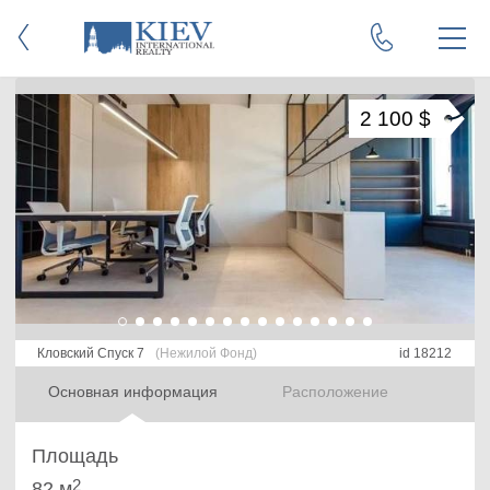
2 100 $
Кловский Спуск 7
(Нежилой Фонд)
id 18212
Основная информация
Расположение
Площадь
2
82 м