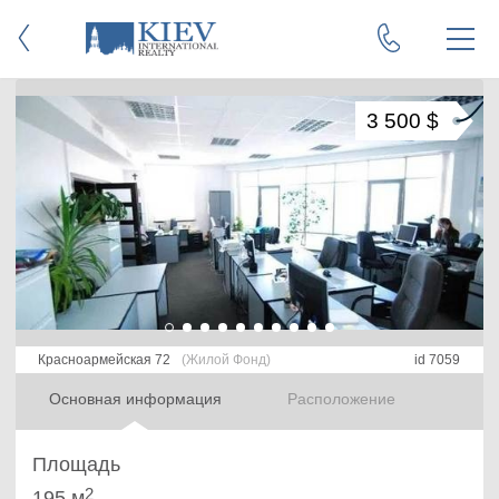
3 500 $
Красноармейская 72
(Жилой Фонд)
id 7059
Основная информация
Расположение
Площадь
2
195 м