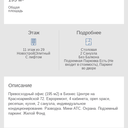
Общая
площадь
Этаж
Подробнее
11 этаж из 29
Столовая
Новострой|Элитный
2 Санузла
С лифтом
Без Балкона
Подземная Парковка Есть (Не
входит в стоимость), Паркинг
во дворе
Описание
Превосходный офис (195 м2) в Бизнес Центре на 
Красноармейской 72. 
Евроремонт, 4 кабинета, open space, 
ресепшн, кухня, 2 санузла, индивидуальное 
кондиционирование. Разводка. Мини АТС. Охрана. Подземный 
паркинг. Жилой Фонд